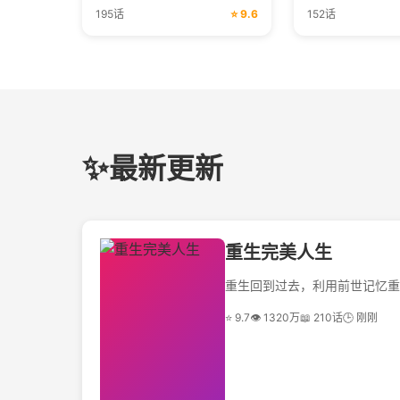
195话
⭐ 9.6
152话
✨
最新更新
重生完美人生
重生回到过去，利用前世记忆重
⭐ 9.7
👁 1320万
📖 210话
🕒 刚刚