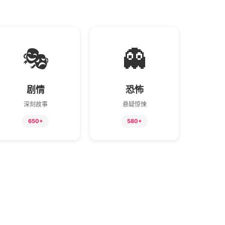
🎭
👻
剧情
恐怖
深刻故事
悬疑惊悚
650+
580+