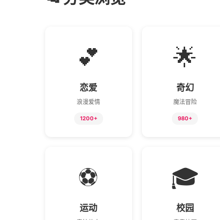
💕
🌟
恋爱
奇幻
浪漫爱情
魔法冒险
1200+
980+
⚽
🎓
运动
校园