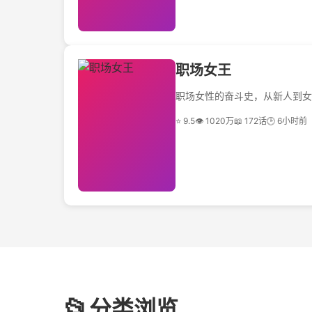
职场女王
职场女性的奋斗史，从新人到女
⭐ 9.5
👁 1020万
📖 172话
🕒 6小时前
📂
分类浏览