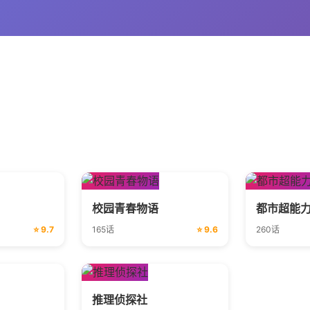
校园青春物语
都市超能
⭐ 9.7
165话
⭐ 9.6
260话
推理侦探社