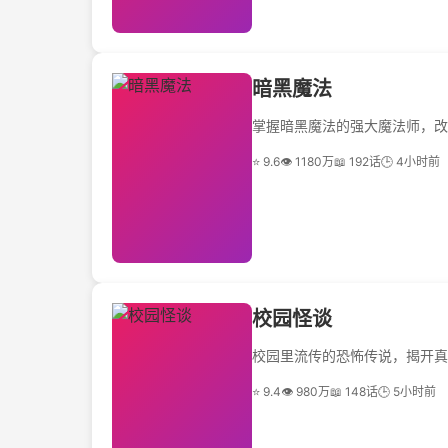
暗黑魔法
掌握暗黑魔法的强大魔法师，改
⭐ 9.6
👁 1180万
📖 192话
🕒 4小时前
校园怪谈
校园里流传的恐怖传说，揭开真
⭐ 9.4
👁 980万
📖 148话
🕒 5小时前